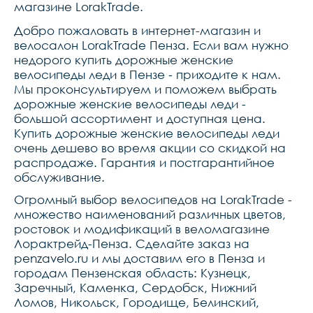
колонка fp feimin,седло 
магазине LorakTrade.
lorak comfort,педали 
пластик fp
Добро пожаловать в интернет-магазин и
велосалон LorakTrade Пенза. Если вам нужно
недорого купить дорожные женские
велосипеды леди в Пензе - приходите к нам.
Мы проконсультируем и поможем выбрать
дорожные женские велосипеды леди -
большой ассортимент и доступная цена.
Купить дорожные женские велосипеды леди
очень дешево во время акции со скидкой на
распродаже. Гарантия и постгарантийное
обслуживание.
Огромный выбор велосипедов на LorakTrade -
множество наименований различных цветов,
ростовок и модификаций в веломагазине
Лорактрейд-Пенза. Сделайте заказ на
penzavelo.ru и мы доставим его в Пенза и
городам Пензенская область: Кузнецк,
Заречный, Каменка, Сердобск, Нижний
Ломов, Никольск, Городище, Белинский,