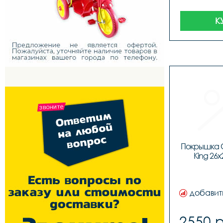
К
Покрышка Co
King 26x
добавит
2550 