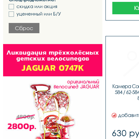
скидка или акция
К
уцененный или Б/У
Сброс
Камера Conti
584 / 62-584
добавит
630 ру