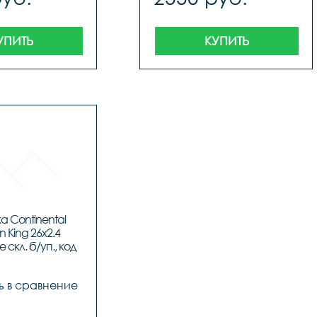
УПИТЬ
КУПИТЬ
 Continental 
 King 26x2.4 
скл. б/уп., код 
54033
ь в сравнение