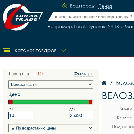
Ваш город:
Пенза
Например: Lorak Dynamic 24 18sp Ма
каталог товаров
Товаров —
10
Фильтр
Велоз
/
ВЕЛОЗ
Цена
от
до
Вилки
Камеры
Подшипни