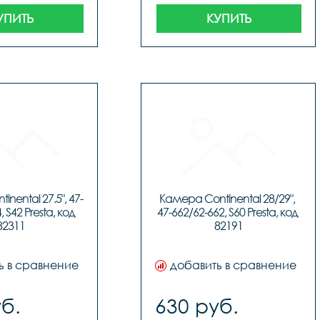
УПИТЬ
КУПИТЬ
nental 27.5", 47-
Камера Continental 28/29", 
, S42 Presta, код 
47-662/62-662, S60 Presta, код 
82311
82191
ь в сравнение
добавить в сравнение
б.
630 руб.