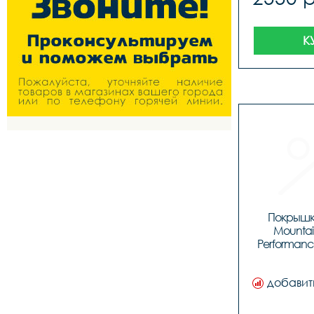
К
Покрышка
Mountain
Performance 
добавит