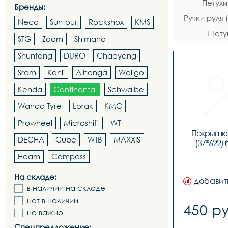
Петухи
Бренды:
Ручки руля
Neco
Suntour
Rockshox
KMS
Шату
STG
Zoom
Shimano
Shunfeng
DURO
Chaoyang
Sram
Kenli
Alhonga
Wellgo
Kenda
Continental
Schwalbe
Wanda Tyre
Lorak
KMC
Prowheel
Microshift
WT
Покрышка 
DECHA
Cube
WTB
MAXXIS
(37*622)
Heam
Compass
На складе:
добавит
в наличии на складе
нет в наличии
450 ру
не важно
Спецпредложение: