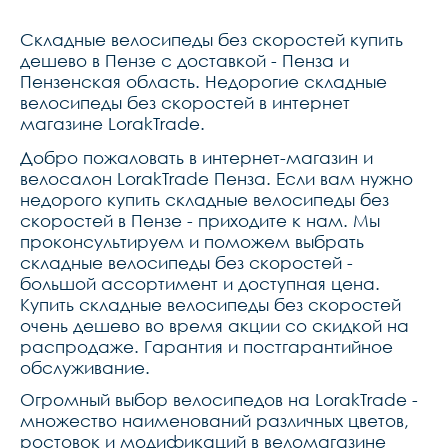
складной,подседельный 
штырь стальной ,рулевая 
Складные велосипеды без скоростей купить
колонка neco 
безрезьбовая,седло lorak 
дешево в Пензе с доставкой - Пенза и
на независимых 
Пензенская область. Недорогие складные
пружинах,педали пластик
велосипеды без скоростей в интернет
магазине LorakTrade.
Добро пожаловать в интернет-магазин и
велосалон LorakTrade Пенза. Если вам нужно
недорого купить складные велосипеды без
скоростей в Пензе - приходите к нам. Мы
проконсультируем и поможем выбрать
складные велосипеды без скоростей -
большой ассортимент и доступная цена.
Купить складные велосипеды без скоростей
очень дешево во время акции со скидкой на
распродаже. Гарантия и постгарантийное
обслуживание.
Огромный выбор велосипедов на LorakTrade -
множество наименований различных цветов,
ростовок и модификаций в веломагазине