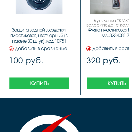
Бутылочка "KMS", д
велосипеда, с колпа
пластиковая, 750мл
Защита задней звездочки 
Фляга пластиковая KM
цвета (бело/синие,
пластиковая, цвет черный (в 
мл. 3234081-77
красные, бело/зеле
пакете 30 штук), код 10751
фирменный диза
добавить в сравнение
добавить в срав
100 руб.
320 руб.
КУПИТЬ
КУПИТЬ