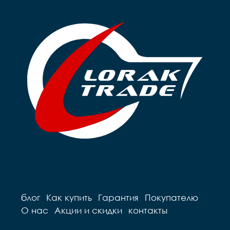
Покрышки		14**2,125

Покрышки		16*2,125

Втулки		сталь

Обода		сталь черные

Обода		сталь черные

Рулевая		резьбовая

Рулевая		резьбовая

Вынос		сталь

Вынос		сталь

Руль		steel 

Руль		steel 

Грипсы		цветные

Грипсы		цветные

Седло		детское на 
Седло		детское на 
пружинах

пружинах

Педали		Пластиковые

Педали		Пластиковые

Подседельный штырь	
Подседельный штырь		
сталь

сталь

Вес		10.2 к
Вес		9.7 кг
блог
Как купить
Гарантия
Покупателю
О нас
Акции и скидки
контакты