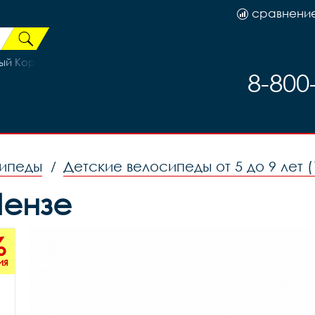
сравнени
ый Коричневый 19р (на рост 171-182)
8-800
сипеды
Детские велосипеды от 5 до 9 лет (
/
 Пензе
%
ия