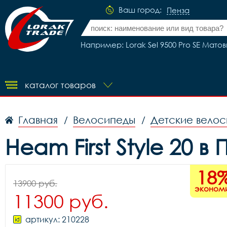
Ваш город:
Пенза
Например: Lorak Sel 9500 Pro SE Матов
каталог товаров
Главная
Велосипеды
Детские вело
/
/
Heam First Style 20 в
18
13900 руб.
эконом
11300 руб.
артикул: 210228