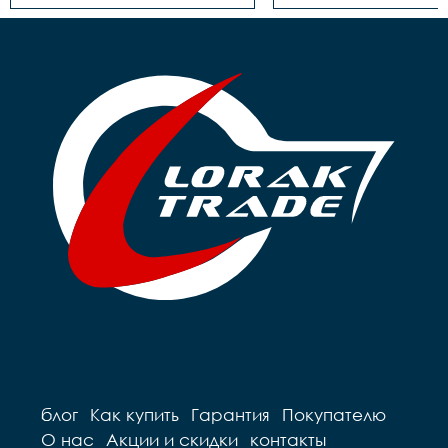
Тормоза		 задний- 
Тормоза		 задний- 
ножной, передний-ручной

ножной, передний-р
Покрышки		14**2,125

Покрышки		16*2,125

Втулки		сталь

Обода		сталь черные

Обода		сталь черные

Рулевая		резьбовая

Рулевая		резьбовая

Вынос		сталь

Вынос		сталь

Руль		steel 

Руль		steel 

Грипсы		цветные

Грипсы		цветные

Седло		детское на 
Седло		детское на 
пружинах

пружинах

Педали		Пластиковые

Педали		Пластиковые

Подседельный штырь	
Подседельный штырь		
сталь

сталь

Вес		10.2 к
Вес		9.7 кг
блог
Как купить
Гарантия
Покупателю
О нас
Акции и скидки
контакты