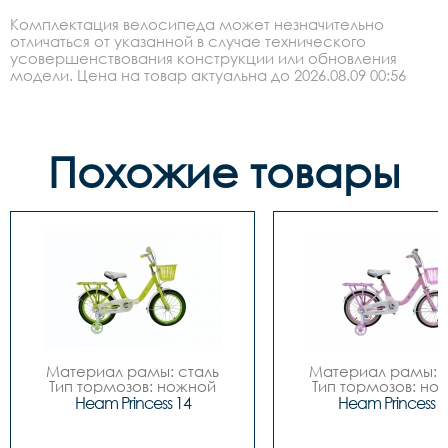
Комплектация велосипеда может незначительно
отличаться от указанной в случае технического
усовершенствования конструкции или обновления
модели. Цена на товар актуальна до 2026.08.09 00:56
Похожие товары
Материал рамы: сталь

Материал рамы: с
Тип тормозов: ножной

Тип тормозов: нож
Диаметр колес: 14

Диаметр колес: 
Heam Princess 14
Heam Princess 1
Цвета		Зелёный-
Цвета		Зелёный-
белый, Розовый-белый

белый, Розовый-бе
Вилка		сталь

Вилка		сталь
