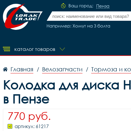
Ваш город:
Пенза
Например: Хомут на 3 болта
каталог товаров
Главная
Велозапчасти
Тормоза и к
/
/
Колодка для диска H
в Пензе
770 руб.
артикул: 61217