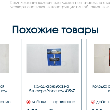
Комплектация велосипеда может незначительно отлич
усовершенствования конструкции или обновления моде
Похожие товары
ая 
Колодка резьбов на 
Колодка ре
 код 
блистере Sshine, код 40567
к
нение
добавить в сравнение
добави