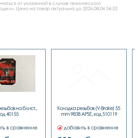
аться от указанной в случае технического
ли. Цена на товар актуальна до 2026.08.06 06:52
зьбов на блист., 
Колодка резьбов (V-Brake) 55 
од 40155
ть в сравнение
добавить в сравнение