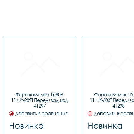
Фара комплект JY-808-
Фара комплект JY-
11+JY-289T Перед+зад, код 
11+JY-603T Перед+зад
41297
41298
добавить в сравнение
добавить в срав
Новинка
Новинка