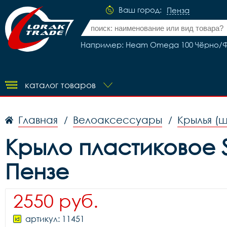
Ваш город:
Пенза
Например: Heam Omega 100 Чёрно/
каталог товаров
Главная
Велоаксессуары
Крылья (
/
/
Крыло пластиковое 
Пензе
2550 руб.
артикул: 11451