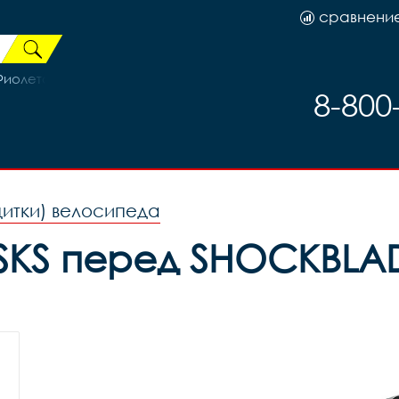
сравнени
Фиолетовый
8-800
щитки) велосипеда
SKS перед SHOCKBLAD