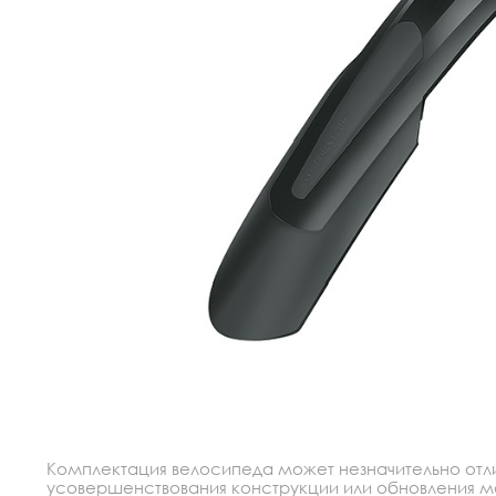
Комплектация велосипеда может незначительно отлич
усовершенствования конструкции или обновления моде