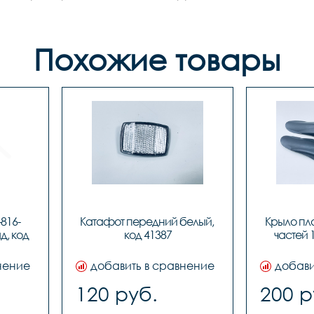
Похожие товары
816-
Катафот передний белый, 
Крыло пла
, код 
код 41387
частей 1
нение
добавить в сравнение
добави
120 руб.
200 р