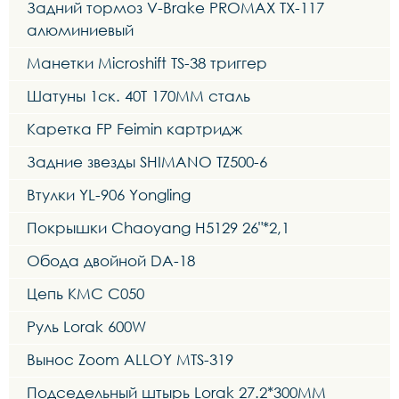
Задний тормоз V-Brake PROMAX TX-117
алюминиевый
Манетки Microshift TS-38 триггер
Шатуны 1ск. 40T 170MM сталь
Каретка FP Feimin картридж
Задние звезды SHIMANO TZ500-6
Втулки YL-906 Yongling
Покрышки Chaoyang H5129 26"*2,1
Обода двойной DA-18
Цепь KMC C050
Руль Lorak 600W
Вынос Zoom ALLOY MTS-319
Подседельный штырь Lorak 27.2*300MM