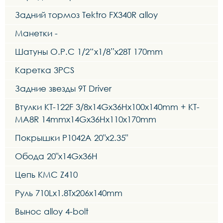
Задний тормоз Tektro FX340R alloy
Манетки -
Шатуны O.P.C 1/2“x1/8”x28T 170mm
Каретка 3PCS
Задние звезды 9Т Driver
Втулки KT-122F 3/8x14Gx36Hx100x140mm + KT-
MA8R 14mmx14Gx36Hx110x170mm
Покрышки P1042A 20"x2.35"
Обода 20"x14Gx36H
Цепь KMC Z410
Руль 710Lx1.8Tx206x140mm
Вынос alloy 4-bolt