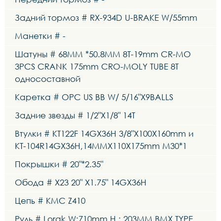
Задний тормоз # RX-934D U-BRAKE W/55mm
Манетки # -
Шатуны # 68MM *50.8MM 8T-19mm CR-MO
3PCS CRANK 175mm CRO-MOLY TUBE 8T
односоставной
Каретка # OPC US BB W/ 5/16"X9BALLS
Задние звезды # 1/2"X1/8" 14T
Втулки # KT122F 14GX36H 3/8"X100X160mm и
KT-104R14GX36H,14MMX110X175mm M30*1
Покрышки # 20"*2.35"
Обода # X23 20" X1.75" 14GX36H
Цепь # KMC Z410
Руль # Lorak W:710mm H : 203MM BMX TYPE