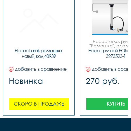
Насос вело, ручно
"Ромашка", алюмин
обратным толст
Насос Lorak ромашка 
Насос ручной РОМ
штоком, шланг 
новый, код 40939
3273523-1
наконечнико
добавить в сравнение
добавить в срав
Новинка
270 руб.
СКОРО В ПРОДАЖЕ
КУПИТЬ