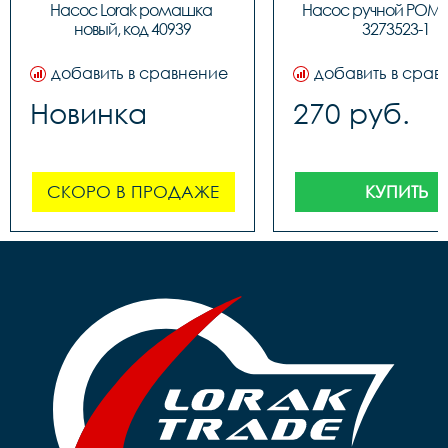
обратным толст
Насос Lorak ромашка 
Насос ручной РОМ
штоком, шланг 
новый, код 40939
3273523-1
наконечнико
добавить в сравнение
добавить в срав
Новинка
270 руб.
СКОРО В ПРОДАЖЕ
КУПИТЬ