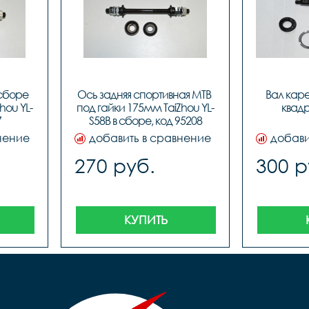
сборе 
Ось задняя спортивная MTB 
Вал каре
hou YL-
под гайки 175мм TaiZhou YL-
квадр
7
S58B в сборе, код 95208
нение
добавить в сравнение
добави
270 руб.
300 р
КУПИТЬ