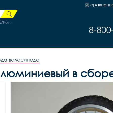
сравнени
о/Розовый
8-800
ода велосипеда
люминиевый в сборе