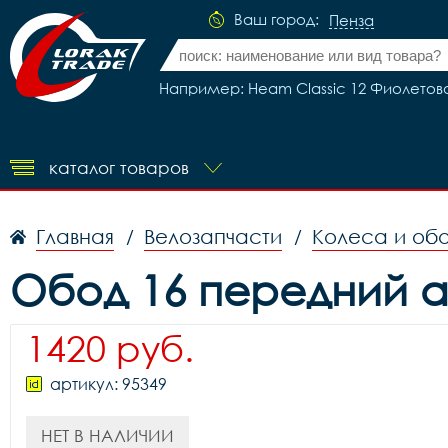
Ваш город:
Пенза
Например: Heam Classic 12 Фиолетов
каталог товаров
Главная
Велозапчасти
Колеса и об
/
/
Обод 16 передний а
1420 руб.
артикул: 95349
НЕТ В НАЛИЧИИ