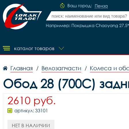
Ваш город:
Пенза
Например: Покрышка Chaoyang 27,5*2,1
каталог товаров
Главная
Велозапчасти
Колеса и об
/
/
Обод 28 (700C) задн
2610 руб.
артикул: 33101
НЕТ В НАЛИЧИИ