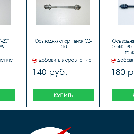
-20" 
Ось задняя спортивная CZ-
Ось задня
89
010
Kenli KL-90
гайк
нение
добавить в сравнение
добави
140 руб.
180 р
КУПИТЬ