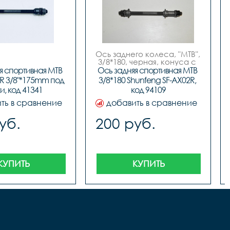
Ось заднего колеса, "МТВ", 
3/8*180, черная, конуса с 
пыльниками, инд. упак. по 
я спортивная MTB 
Ось задняя спортивная MTB 
12 штук, бренд "Shunfeng"
1R 3/8"*175mm под 
3/8*180 Shunfeng SF-AX02R, 
и, код 41341
код 94109
ть в сравнение
добавить в сравнение
уб.
200 руб.
КУПИТЬ
КУПИТЬ