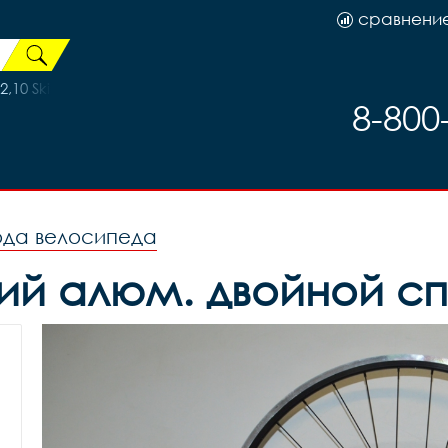
сравнени
0 Skin wall H-5161
8-800
ода велосипеда
ий алюм. двойной сп