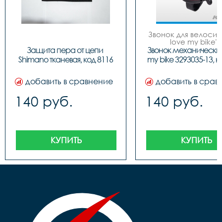
Звонок для велосипе
love my bike", 
металлический, 6 ц
Защита пера от цепи 
Звонок механический I
Shimano тканевая, код 8116
my bike 3293035-13, к
добавить в сравнение
добавить в срав
140 руб.
140 руб.
КУПИТЬ
КУПИТЬ