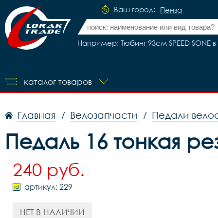
Ваш город:
Пенза
Например: Тюбинг 93см SPEED SONE в
каталог товаров
Главная
Велозапчасти
Педали вело
/
/
Педаль 16 тонкая ре
240 руб.
артикул: 229
НЕТ В НАЛИЧИИ