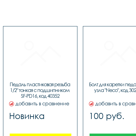
Педаль пластиковая резьба 
Болт для каретки педа
1/2" тонкая c подшипником 
узла "Neco", код 30
SF-PD16, код 40352
добавить в сравнение
добавить в срав
Новинка
100 руб.