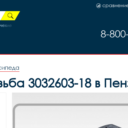
сравнени
 чехле
8-800
сипеда
зьба 3032603-18 в Пен