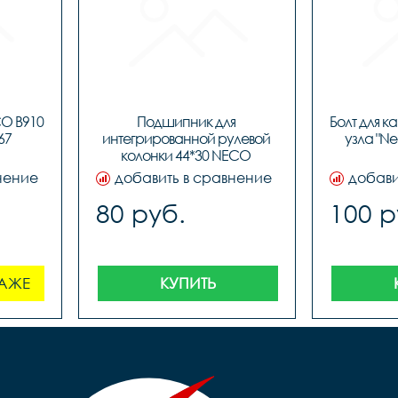
O B910 
Подшипник для 
Болт для к
67
интегрированной рулевой 
узла "Ne
колонки 44*30 NECO 
BBFHST11, код 91510
нение
добавить в сравнение
добави
80 руб.
100 р
АЖЕ
КУПИТЬ