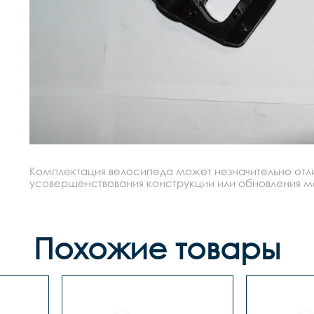
Комплектация велосипеда может незначительно отлич
усовершенствования конструкции или обновления моде
Похожие товары