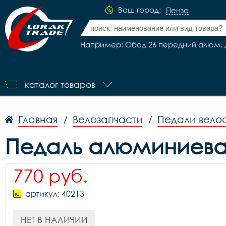
Ваш город:
Пенза
Например: Обод 26 передний алюм. дв
каталог товаров
Главная
Велозапчасти
Педали вело
/
/
Педаль алюминиевая
770 руб.
артикул: 40213
НЕТ В НАЛИЧИИ