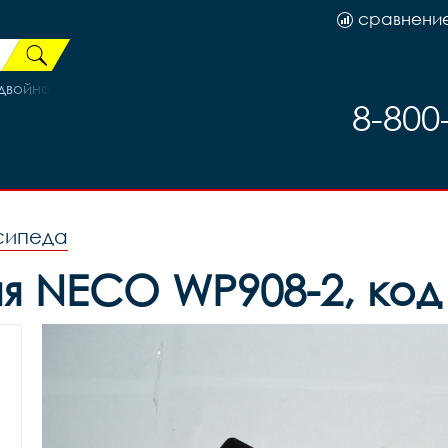
сравнени
ойной РИСКА под диск 6 болтов + V-Br втулка сталь эксц
8-800
сипеда
 NECO WP908-2, код 