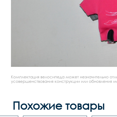
Комплектация велосипеда может незначительно отлич
усовершенствования конструкции или обновления моде
Похожие товары