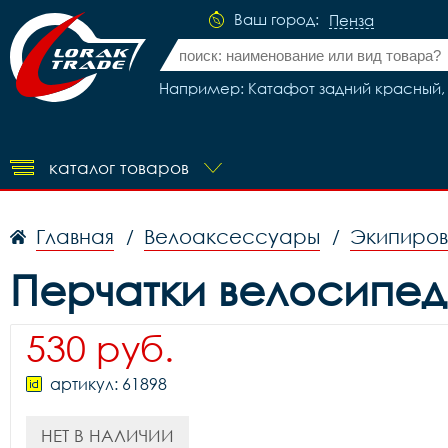
Ваш город:
Пенза
Например: Катафот задний красный, 
каталог товаров
Главная
Велоаксессуары
Экипиров
/
/
Перчатки велосипедн
530 руб.
артикул: 61898
НЕТ В НАЛИЧИИ