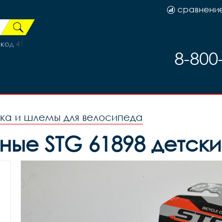
сравнени
код 41388
8-800
ка и шлемы для велосипеда
ые STG 61898 детски