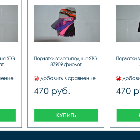
ые STG 
Перчатки велосипедные STG 
Перчатки в
ат
87909 фиолет
нение
добавить в сравнение
добави
470 руб.
470 р
КУПИТЬ