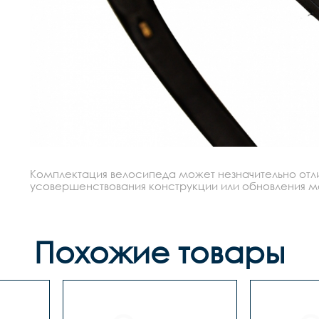
Комплектация велосипеда может незначительно отлич
усовершенствования конструкции или обновления моде
Похожие товары