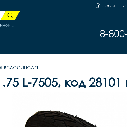
сравнени
ой DISK 6 болт втулка под кассету 32H Х38867
8-800
я велосипеда
75 L-7505, код 28101 