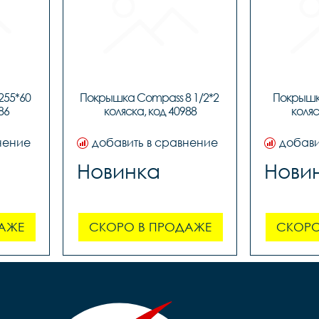
55*60 
Покрышка Compass 8 1/2*2 
Покрышка
86
коляска, код 40988
коляс
нение
добавить в сравнение
добави
Новинка
Нови
АЖЕ
СКОРО В ПРОДАЖЕ
СКОРО