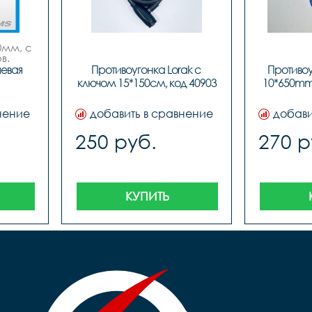
мм, с 
в.
евая 
Противоугонка Lorak с 
Противоу
ключом 15*150см, код 40903
10*650mm 
нение
добавить в сравнение
добави
250 руб.
270 р
КУПИТЬ