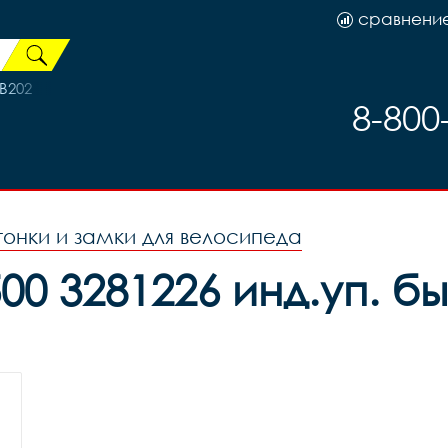
сравнени
B202
8-800
гонки и замки для велосипеда
00 3281226 инд.уп. б