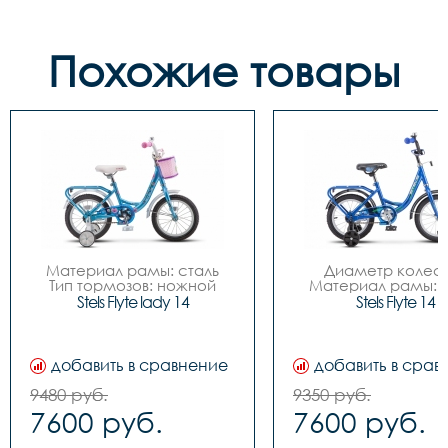
Похожие товары
Материал рамы: сталь

Диаметр колес: 
Тип тормозов: ножной

Материал рамы: с
Диаметр колес: 14

Тип тормозов: нож
Stels Flyte lady 14
Stels Flyte 14
Количество скоростей	- 
Количество скоростей
1

1

Размер рамы велосипеда	
Размер рамы велос
- 9,5"

- 9,5"

добавить в сравнение
добавить в срав
Вилка передняя	- Ригид, 
Вилка передняя	- Ригид, 
стальная

стальная

9480 руб.
9350 руб.
Рулевая колонка	- 
Рулевая колонка	-
7600 руб.
7600 руб.
Резьбовая

Резьбовая

Каретка	- Наборная

Каретка	- Наборная
