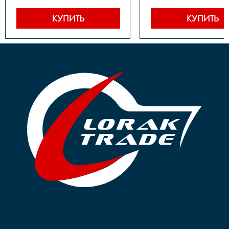
Втулка передняя	- Сталь, 
Система	- Сталь, 28Т, 
под гайку

89мм

Втулка задняя	- Сталь, 
Втулка передняя	- Сталь, 
КУПИТЬ
КУПИТЬ
под гайку

под гайку

Трещотка/звёздочка/
Втулка задняя	- Сталь, 
кассета	- Звездочка, 
под гайку

18Т

Трещотка/звёздо
Обод	- Алюминий, 
кассета	- Звездочка, 
одинарный

18Т

Покрышки	- 14"х1,75

Тормоза	- Ножной

Крылья	- Есть

Обод	- Алюминий, 
Педали	- Пластик

одинарный

Вес	- 10.7 кг
Покрышки	- 14"х1,75

Крылья	- Есть

Педали	- Пластик

Вес	- 9.76 кг