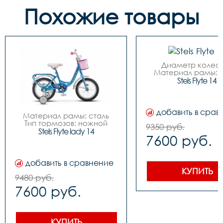
Похожие товары
Диаметр колес: 
Материал рамы: с
Тип тормозов: нож
Stels Flyte 14
Количество скоростей
1

Размер рамы велос
- 9,5"

добавить в срав
Материал рамы: сталь

Вилка передняя	- Ригид, 
Тип тормозов: ножной

стальная

9350 руб.
Диаметр колес: 14

Stels Flyte lady 14
Рулевая колонка	-
7600 руб.
Количество скоростей	- 
Резьбовая

1

Каретка	- Наборная

Размер рамы велосипеда	
Система	- Сталь, 28Т, 
- 9,5"

89мм

добавить в сравнение
Вилка передняя	- Ригид, 
Втулка передняя	- Сталь, 
КУПИТЬ
стальная

9480 руб.
под гайку

Рулевая колонка	- 
Втулка задняя	- Сталь, 
7600 руб.
Резьбовая

под гайку

Каретка	- Наборная

Трещотка/звёздо
Втулка передняя	- Сталь, 
кассета	- Звездочка, 
под гайку

18Т

Втулка задняя	- Сталь, 
КУПИТЬ
Тормоза	- Ножной
