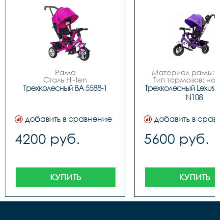
Рама

Материал рамы: с
Сталь Hi-ten

Тип тормозов: нож
Вес пользователя

Диаметр колес: 
Трехколесный BA 5588-1
Трехколесный Lexus Tri
до 30 кг

Обод	N/A

N108
Возраст

Вилка	Жесткая

От 9 месяцев до 3 лет

Колеса

добавить в сравнение
добавить в срав
Пластиковые

Тип

4200 руб.
5600 руб.
Детские трехколесные

Производитель

Китай

Размер Упаковка Ширина, 
см

70

КУПИТЬ
КУПИТЬ
Размер Упаковка Высота, 
см

30

Размер Упаковка Глубина, 
см

40