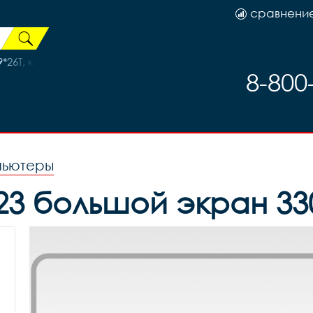
сравнени
26T, код 737
8-800
пьютеры
3 большой экран 330