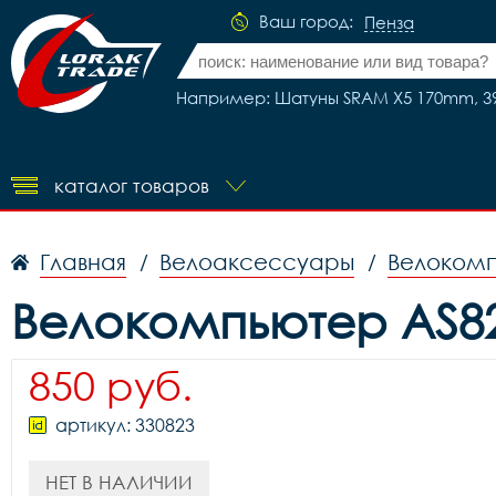
Ваш город:
Пенза
Например: Шатуны SRAM X5 170mm, 39*
каталог товаров
Главная
Велоаксессуары
Велоком
/
/
Велокомпьютер AS82
850 руб.
артикул: 330823
НЕТ В НАЛИЧИИ