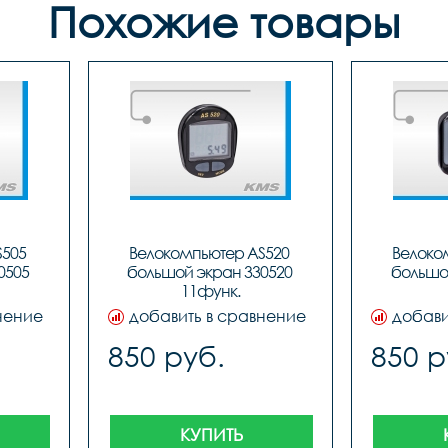
Похожие товары
505 
Велокомпьютер AS520 
Велоком
505 
большой экран 330520 
большо
11функ.
нение
добавить в сравнение
добави
850 руб.
850 р
КУПИТЬ