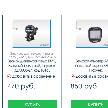
Звонок для велосипеда 
"KMS", медный, большой, 5 
цветов (син/черн, красн/
Звонок для велосипеда KMS, 
Велокомпьютер AS
черн, золот/черн, бело/
медный, большой, 5 цветов 
большой экран 330
черн, черн/черн), инд. 
3293035-24, код 10165
11функ.
упак. (блистер).
добавить в сравнение
добавить в срав
470 руб.
850 руб.
КУПИТЬ
КУПИТЬ