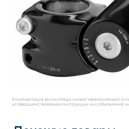
Комплектация велосипеда может незначительно отлич
усовершенствования конструкции или обновления моде