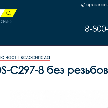
сравнени
T-EF 500-8R, код 6063
8-800
ые части велосипеда
-C297-8 без резьбова