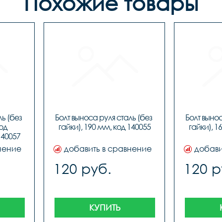
Похожие товары
ь (без 
Болт выноса руля сталь (без 
Болт вынос
од 
гайки), 190 мм, код 140055
гайки), 1
140057
нение
добавить в сравнение
добави
120 руб.
120 р
КУПИТЬ