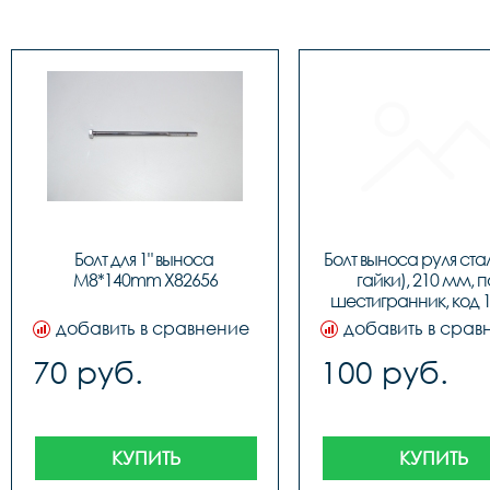
Болт для 1" выноса 
Болт выноса руля стал
M8*140mm Х82656
гайки), 210 мм, п
шестигранник, код 
добавить в сравнение
добавить в срав
70 руб.
100 руб.
КУПИТЬ
КУПИТЬ