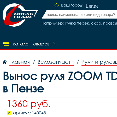
Ваш город:
Пенза
Например: Ручка перек. скор. правая S
каталог товаров
Главная
Велозапчасти
Рули и рулев
/
/
Вынос руля ZOOM TDS
в Пензе
1360 руб.
артикул: 140048