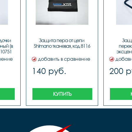
очки 
Защита пера от цепи 
Защи
ный (в 
Shimano тканевая, код 8116
перек
 10751
эксцент
нение
добавить в сравнение
добави
140 руб.
200 р
КУПИТЬ