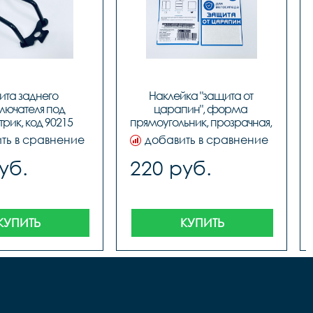
та заднего 
Наклейка "защита от 
лючателя под 
царапин", форма 
рик, код 90215
прямоугольник, прозрачная, 
100х85 мм, код 555702
ть в сравнение
добавить в сравнение
уб.
220 руб.
КУПИТЬ
КУПИТЬ