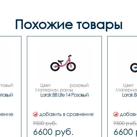
Похожие товары
Цвет 		розовый

Цвет 		синий

Материал рамы 		
Материал 
ый 
ALLOY алюминиевый 
ALLOY 
етовый
Lorak BB Lite 14 Розовый
Lorak B
сплав

Вилка 		алюминиевый 
Вилка 		алюминиевый 
сплав

 		
Количество скоростей 		
Количество
нение
добавить в сравнение
добави
1

ель 		
Передний переключатель 		
Передний 
9500 руб.
9500 руб
-

6600 руб.
6600 
 		
Задний переключатель 		
Задний пер
-
