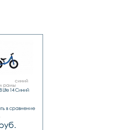
рамы 		
алюминиевый 
B Lite 14 Синий
сплав

сплав

 скоростей 		
ть в сравнение
1

переключатель 		
.
-

руб.
еключатель 		
-
