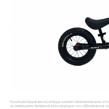
Комплектация велосипеда может незначительно отлич
усовершенствования конструкции или обновления моде