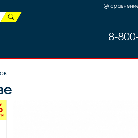
сравнени
8-800
ов
зе
%
ия