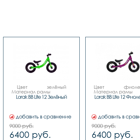
Цвет 		зелёный

Цвет 		фиолетовый

Материал рамы 		
Материал рамы 		
ALLOY алюминиевый 
ALLOY алюминиев
Lorak BB Lite 12 Зелёный
Lorak BB Lite 12 Фиол
сплав

сплав

Вилка 		алюминиевый 
Вилка 		алюминиевый 
сплав

сплав

Количество скоростей 		
Количество скоростей
добавить в сравнение
добавить в срав
1

1

Передний переключатель 		
Передний переключат
9000 руб.
9000 руб.
-

-

6400 руб.
6400 руб.
Задний переключатель 		
Задний переключатель
-

-
