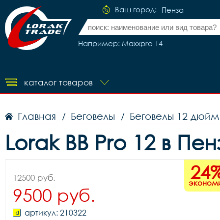
Ваш город:
Пенза
Например: Maxxpro 14
каталог товаров
Главная
Беговелы
Беговелы 12 дюйм
/
/
Lorak BB Pro 12 в Пен
24
12500 руб.
эконом
9500 руб.
артикул: 210322