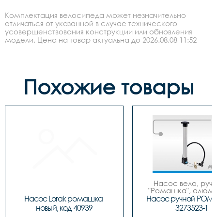
Комплектация велосипеда может незначительно
отличаться от указанной в случае технического
усовершенствования конструкции или обновления
модели. Цена на товар актуальна до 2026.08.08 11:52
Похожие товары
Насос вело, ручно
"Ромашка", алюмин
обратным толст
Насос Lorak ромашка 
Насос ручной РОМ
штоком, шланг 
новый, код 40939
3273523-1
наконечнико